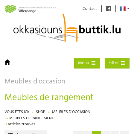
Contact
Toggle navigation
Toggle filter
Menu
Filter
Meubles d'occasion
Meubles de rangement
VOUS ÊTES ICI:
SHOP
MEUBLES D'OCCASION
MEUBLES DE RANGEMENT
8
articles trouvés