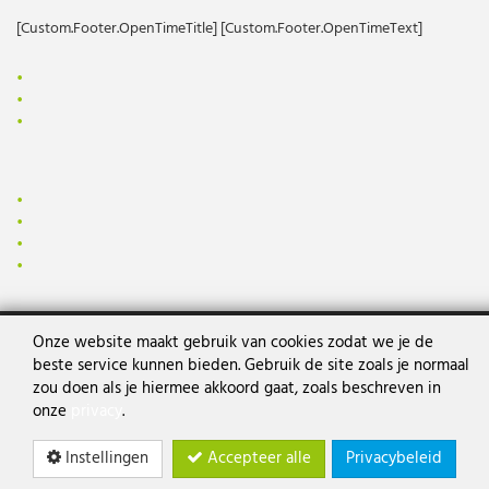
[Custom.Footer.OpenTimeTitle] [Custom.Footer.OpenTimeText]
Onze website maakt gebruik van cookies zodat we je de
beste service kunnen bieden. Gebruik de site zoals je normaal
zou doen als je hiermee akkoord gaat, zoals beschreven in
[Custom.Footer.Copyright]
made by Intecsoft.com
onze
privacy
.
Instellingen
Accepteer alle
Privacybeleid