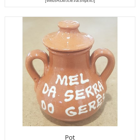
[WebSH3.Article.VatShipExcl]
Pot