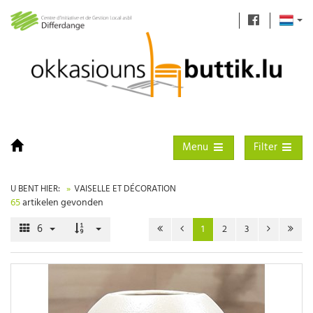
Toggle navigation
Toggle filter
Menu
Filter
U BENT HIER:
VAISELLE ET DÉCORATION
65
artikelen gevonden
6
1
2
3