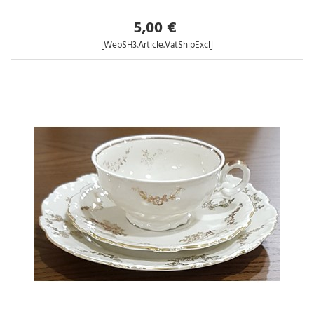
5,00 €
[WebSH3.Article.VatShipExcl]