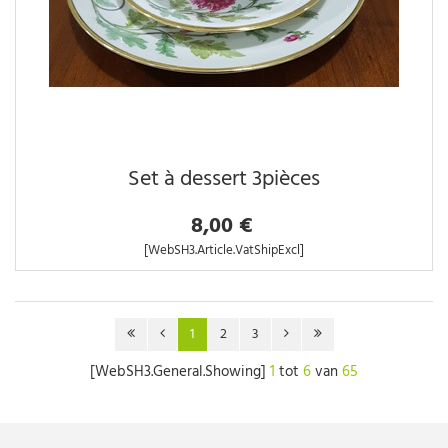
Set à dessert 3pièces
8,00 €
[WebSH3.Article.VatShipExcl]
1
2
3
[WebSH3.General.Showing]
1
tot
6
van
65