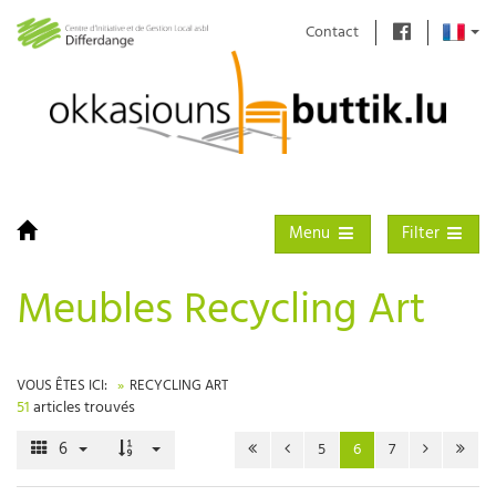
Contact
Toggle navigation
Toggle filter
Menu
Filter
Meubles Recycling Art
VOUS ÊTES ICI:
RECYCLING ART
51
articles trouvés
6
5
6
7