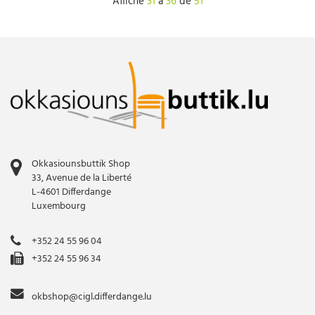
Affiche
31
à
36
de
51
Okkasiounsbuttik Shop
33, Avenue de la Liberté
L-4601 Differdange
Luxembourg
+352 24 55 96 04
+352 24 55 96 34
okbshop@cigl.differdange.lu