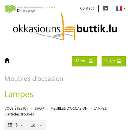
Contact
Toggle navigation
Toggle filter
Menu
Filter
Meubles d'occasion
Lampes
VOUS ÊTES ICI:
SHOP
MEUBLES D'OCCASION
LAMPES
3
articles trouvés
6