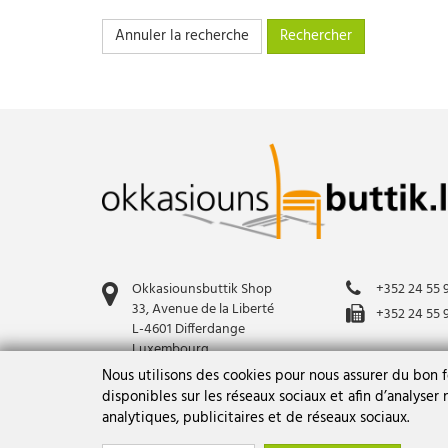
Coffres
Cadre Photo
Annuler la recherche
Commodes
Canapé en cuir
Commodes RA
Canapé en tissu
Décoration
Chaise
Décoration
Chaise de jardin
Étagères
Commode
Fauteuils
Étagère
Garderobes
Fauteuil de relaxation
Lampes
Fauteuil en cuir
Okkasiounsbuttik Shop
+352 24 55 
Lits
Fauteuil en tissu
33, Avenue de la Liberté
+352 24 55 
Lits RA
L-4601 Differdange
Garderobe
Luxembourg
Meubles de jardin
Lit bébé
okbshop@cig
Nous utilisons des cookies pour nous assurer du bon 
Meubles de rangement
Lit double
disponibles sur les réseaux sociaux et afin d’analyser
analytiques, publicitaires et de réseaux sociaux.
Meubles de rangement RA
Lit individuel