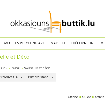
MEUBLES RECYCLING ART
VAISSELLE ET DÉCORATION
MO
elle et Déco
 ICI:
SHOP
VAISSELLE ET DÉCO
es trouvés:
6
Prix croissant
Affiche
0
à
0
de
0
article