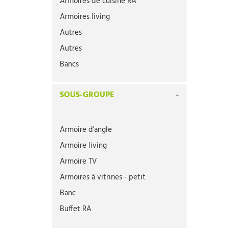
Armoires de cuisine RA
Armoires living
Autres
Autres
Bancs
Bancs RA
SOUS-GROUPE
Buffets
Buffets RA
Bureaux
Armoire d'angle
Bureaux RA
Armoire living
Canapés
Armoire TV
Chaises
Armoires à vitrines - petit
Chaises (pièce)
Banc
Chaises (pièce)
Buffet RA
Chambres d'enfant
Bureau