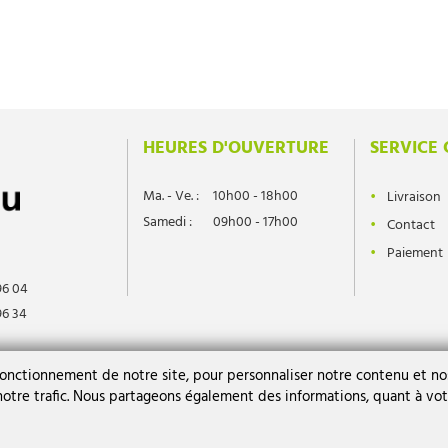
HEURES D'OUVERTURE
SERVICE 
Ma. - Ve. :
10h00 - 18h00
Livraison
Samedi :
09h00 - 17h00
Contact
Paiement
96 04
96 34
l.differdange.lu
fonctionnement de notre site, pour personnaliser notre contenu et nos
 notre trafic. Nous partageons également des informations, quant à vot