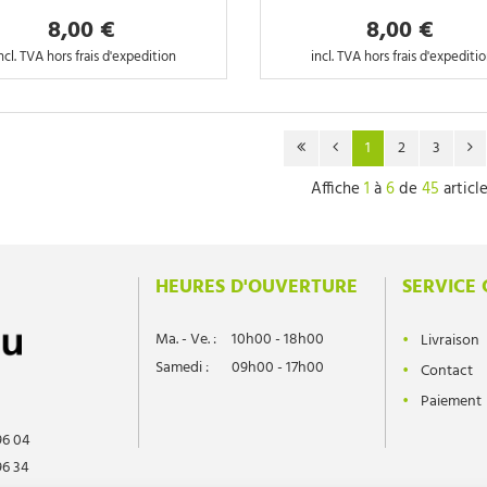
8,00 €
8,00 €
ncl. TVA hors frais d'expedition
incl. TVA hors frais d'expediti
1
2
3
Affiche
1
à
6
de
45
articl
HEURES D'OUVERTURE
SERVICE 
Ma. - Ve. :
10h00 - 18h00
Livraison
Samedi :
09h00 - 17h00
Contact
Paiement
96 04
96 34