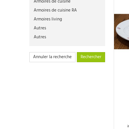
Armoires de cuisine
Armoires de cuisine RA
Armoires living
Autres
Autres
Bancs
Bancs RA
Annuler la recherche
Buffets
Buffets RA
Bureaux
Bureaux RA
Canapés
Chaises
Chaises (pièce)
Chaises (pièce)
i