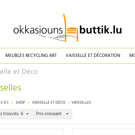
MEUBLES RECYCLING ART
VAISSELLE ET DÉCORATION
MO
elle et Déco
selles
 ICI:
SHOP
VAISSELLE ET DÉCO
VAISSELLES
es trouvés:
6
Prix croissant