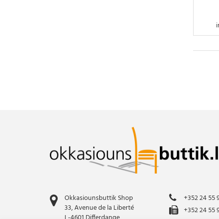
Meubles de rangement RA
Meubles TV
i
Reposes-pieds
Tables basses
Tables basses RA
Tables de nuit (pièce)
Tables de nuit (pièce)
Tables de nuits
Tables salle à manger
Tables salle à manger RA
Tabourets
Ustensilles Cuisine
Vitrines
Okkasiounsbuttik Shop
+352 24 55 
33, Avenue de la Liberté
+352 24 55 
L-4601 Differdange