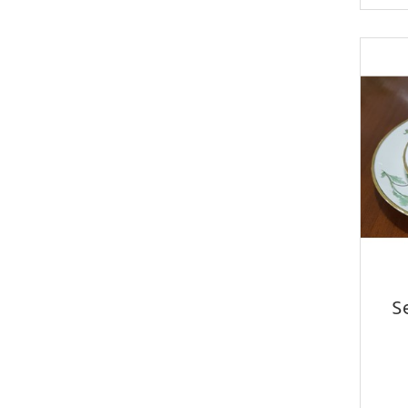
Chambres d'enfant
Coffres
Commodes
Commodes RA
Décoration
Décoration
Étagères
Fauteuils
Garderobes
Lampes
Lits
S
Lits RA
Meubles de jardin
Meubles de rangement