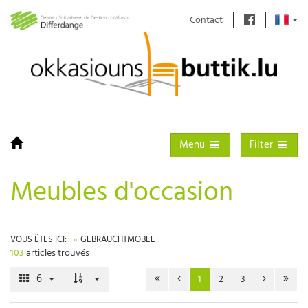
Contact
Toggle navigation
Toggle filter
Menu
Filter
Meubles d'occasion
VOUS ÊTES ICI:
GEBRAUCHTMÖBEL
103
articles trouvés
6
1
2
3