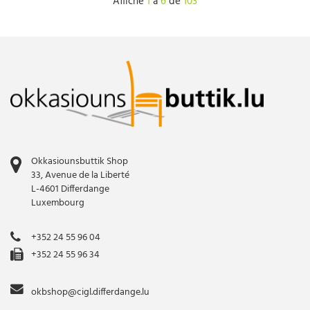
Affiche
1
à
6
de
103
Okkasiounsbuttik Shop
33, Avenue de la Liberté
L-4601 Differdange
Luxembourg
+352 24 55 96 04
+352 24 55 96 34
okbshop@cigl.differdange.lu