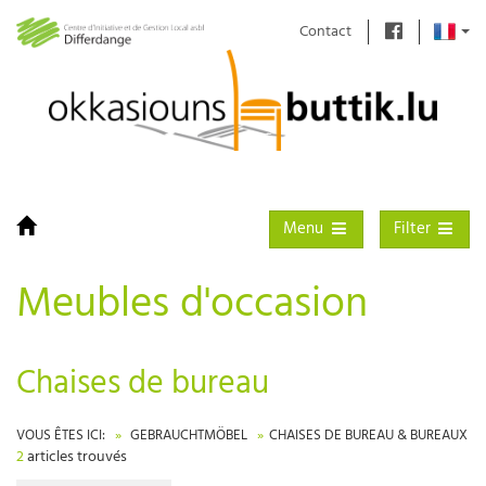
Contact
Toggle navigation
Toggle filter
Menu
Filter
Meubles d'occasion
Chaises de bureau
VOUS ÊTES ICI:
GEBRAUCHTMÖBEL
CHAISES DE BUREAU & BUREAUX
2
articles trouvés