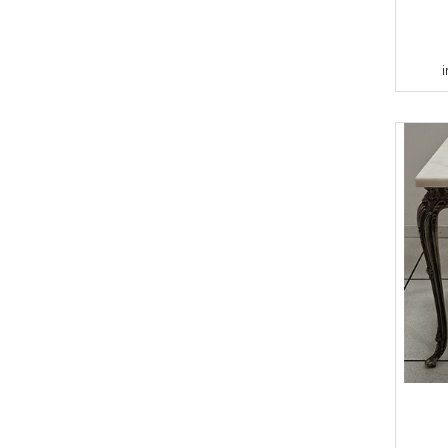
Étagères
Fauteuils
Garderobes
i
Lampes
Lits
Meubles de jardin
Meubles de rangement
Reposes-pieds
Tables de nuit (pièce)
Tables de nuits
Tables salle à manger
Tabourets
Vitrines