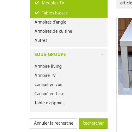
Meubles TV
articl
Tables basses
Armoires d'angle
Armoires de cuisine
Autres
Bancs
SOUS-GROUPE
Buffets
Armoire living
Bureaux
Armoire TV
Chaises
Canapé en cuir
Chaises (pièce)
Canapé en tissu
Chambres d'enfant
Table d'appoint
Coffres
Commodes
Décoration
Annuler la recherche