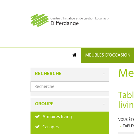
MEUBLES D'OCCASION
Me
RECHERCHE
Tabl
livi
GROUPE
Armoires living
VOUS ÊTES
TABLE
Canapés