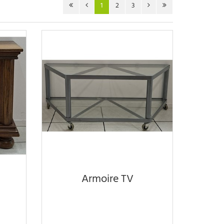
1
2
3
Armoire TV