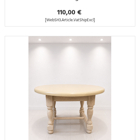
110,00 €
[WebSH3.Article.VatShipExcl]