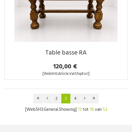
Table basse RA
120,00 €
[WebSH3.Article.VatShipExcl]
2
3
4
[WebSH3.General.Showing]
13
tot
18
van
53