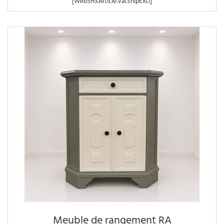
[WebSH3.Article.VatShipExcl]
Meuble de rangement RA