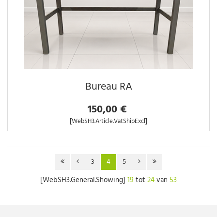
Bureau RA
150,00 €
[WebSH3.Article.VatShipExcl]
3
4
5
[WebSH3.General.Showing]
19
tot
24
van
53