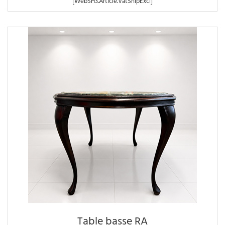
[WebSH3.Article.VatShipExcl]
Table basse RA