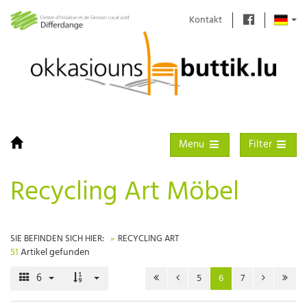
Kontakt
Toggle navigation
Toggle filter
Menu
Filter
Recycling Art Möbel
SIE BEFINDEN SICH HIER:
RECYCLING ART
51
Artikel gefunden
6
5
6
7