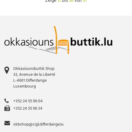
Zeige
31
bis
36
von
51
Okkasiounsbuttik Shop
33, Avenue de la Liberté
L-4601 Differdange
Luxembourg
+352 24 55 96 04
+352 24 55 96 34
okbshop@cigl.differdange.lu