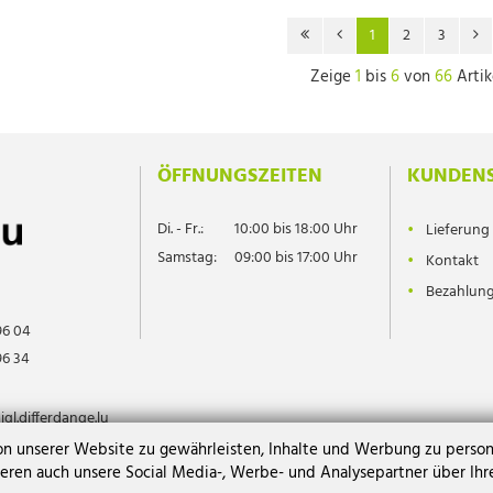
1
2
3
Zeige
1
bis
6
von
66
Artik
ÖFFNUNGSZEITEN
KUNDENS
Di. - Fr.:
10:00 bis 18:00 Uhr
Lieferung
Samstag:
09:00 bis 17:00 Uhr
Kontakt
Bezahlun
96 04
96 34
l.differdange.lu
 unserer Website zu gewährleisten, Inhalte und Werbung zu personal
ieren auch unsere Social Media-, Werbe- und Analysepartner über Ih