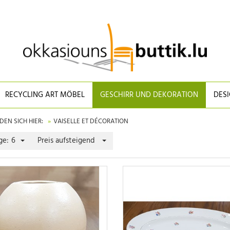
RECYCLING ART MÖBEL
GESCHIRR UND DEKORATION
DES
NDEN SICH HIER:
VAISELLE ET DÉCORATION
ge:
6
Preis aufsteigend