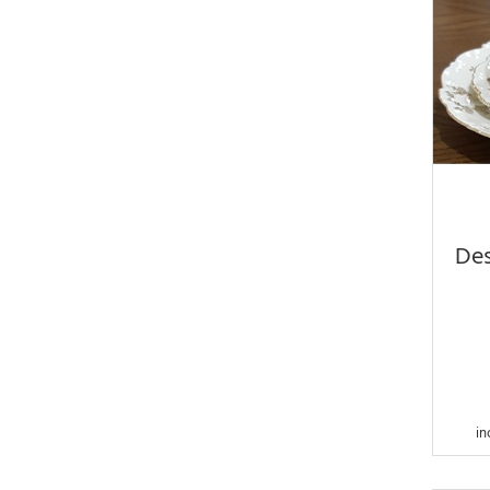
Des
in