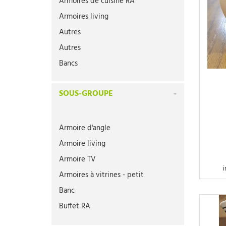
Armoires de cuisine RA
Armoires living
Autres
Autres
Bancs
Bancs RA
SOUS-GROUPE
Buffets
Buffets RA
Bureaux
Armoire d'angle
Bureaux RA
Armoire living
Canapés
Armoire TV
i
Chaises
Armoires à vitrines - petit
Chaises (pièce)
Banc
Chaises (pièce)
Buffet RA
Chambres d'enfant
Bureau