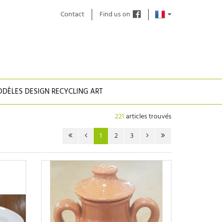
Contact
Find us on
DÈLES DESIGN RECYCLING ART
221
articles trouvés
1
2
3