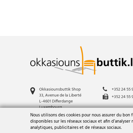
Meubles TV
Lit junior
Reposes-pieds
Meuble d'entrée
Tables basses
Miroirs
Tables basses RA
Miroirs
Tables de nuit (pièce)
Roll conteneur bureau
Tables de nuit (pièce)
Table d'appoint
Tables de nuits
Table de nuit
Tables salle à manger
Table salle à manger
Tables salle à manger RA
Table salle à manger avec
rallonge(s)
Tabourets
Okkasiounsbuttik Shop
+352 24 55 
Tableau
Ustensilles Cuisine
33, Avenue de la Liberté
+352 24 55 
Tabouret
L-4601 Differdange
Vaisselles
Luxembourg
Vitrine
Vitrines
okbshop@cig
Nous utilisons des cookies pour nous assurer du bon 
disponibles sur les réseaux sociaux et afin d’analyser
analytiques, publicitaires et de réseaux sociaux.