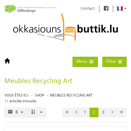
Contact
Toggle navigation
Toggle filter
Menu
Filter
Meubles Recycling Art
VOUS ÊTES ICI:
SHOP
MEUBLES RECYCLING ART
53
articles trouvés
6
1
2
3