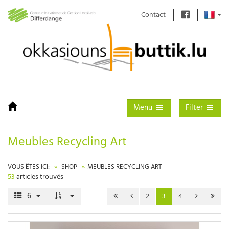
Contact
Toggle navigation
Toggle filter
Menu
Filter
Meubles Recycling Art
VOUS ÊTES ICI:
SHOP
MEUBLES RECYCLING ART
53
articles trouvés
6
2
3
4