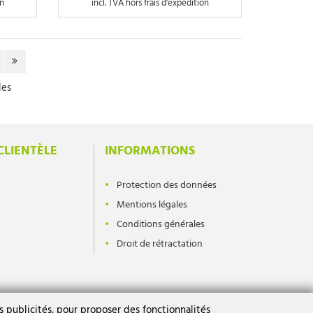
on
incl. TVA hors frais d'expedition
les
CLIENTÈLE
INFORMATIONS
Protection des données
Mentions légales
Conditions générales
Droit de rétractation
 publicités, pour proposer des fonctionnalités