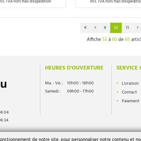
ncl. TVA hors frais d'expedition
incl. TVA hors frais d'expediti
9
10
11
Affiche
55
à
60
de
65
artic
HEURES D'OUVERTURE
SERVICE 
Ma. - Ve. :
10h00 - 18h00
Livraison
Samedi :
09h00 - 17h00
Contact
Paiement
96 04
96 34
l.differdange.lu
fonctionnement de notre site, pour personnaliser notre contenu et nos