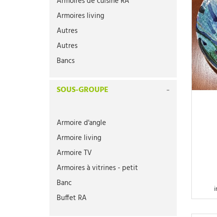
Armoires de cuisine RA
Armoires living
Autres
Autres
Bancs
Bancs RA
SOUS-GROUPE
Buffets
Buffets RA
Bureaux
Armoire d'angle
Bureaux RA
Armoire living
Canapés
Armoire TV
Chaises
Armoires à vitrines - petit
Chaises (pièce)
Banc
i
Chaises (pièce)
Buffet RA
Chambres d'enfant
Bureau