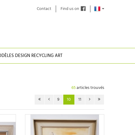
Contact
Find us on
DÈLES DESIGN RECYCLING ART
65
articles trouvés
9
10
11