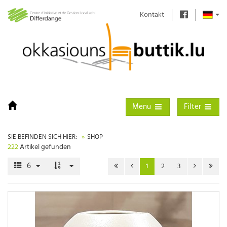
Kontakt
Toggle navigation
Toggle filter
Menu
Filter
SIE BEFINDEN SICH HIER:
SHOP
222
Artikel gefunden
6
1
2
3