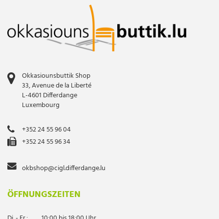
Okkasiounsbuttik Shop
33, Avenue de la Liberté
L-4601 Differdange
Luxembourg
+352 24 55 96 04
+352 24 55 96 34
okbshop@cigl.differdange.lu
ÖFFNUNGSZEITEN
Di. - Fr.:
10:00 bis 18:00 Uhr