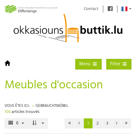
Contact
Toggle navigation
Toggle filter
Menu
Filter
Meubles d'occasion
VOUS ÊTES ICI:
GEBRAUCHTMÖBEL
106
articles trouvés
6
1
2
3