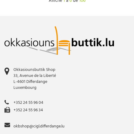
Affiche
1
à
6
de
106
Okkasiounsbuttik Shop
33, Avenue de la Liberté
L-4601 Differdange
Luxembourg
+352 24 55 96 04
+352 24 55 96 34
okbshop@cigl.differdange.lu