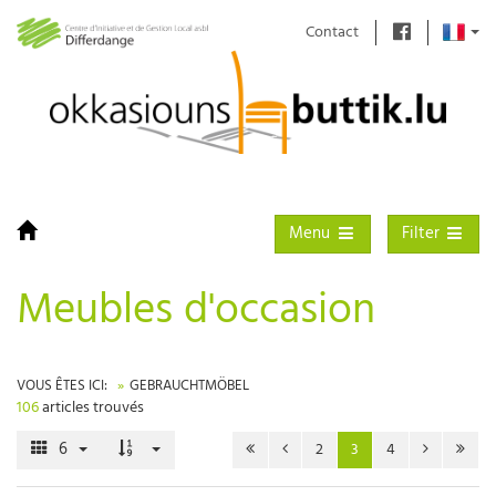
Contact
Toggle navigation
Toggle filter
Menu
Filter
Meubles d'occasion
VOUS ÊTES ICI:
GEBRAUCHTMÖBEL
106
articles trouvés
6
2
3
4