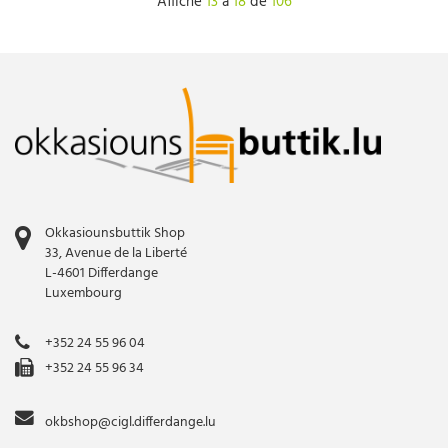
Affiche
13
à
18
de
106
Okkasiounsbuttik Shop
33, Avenue de la Liberté
L-4601 Differdange
Luxembourg
+352 24 55 96 04
+352 24 55 96 34
okbshop@cigl.differdange.lu