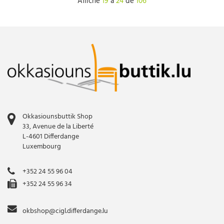
Affiche
19
à
24
de
106
Okkasiounsbuttik Shop
33, Avenue de la Liberté
L-4601 Differdange
Luxembourg
+352 24 55 96 04
+352 24 55 96 34
okbshop@cigl.differdange.lu