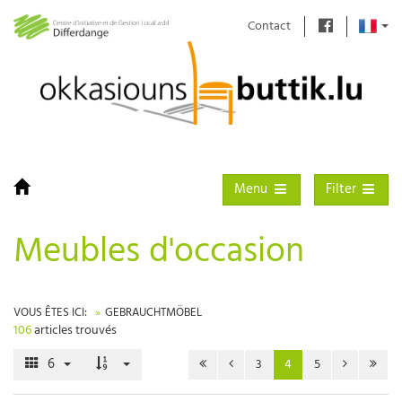
Contact
Toggle navigation
Toggle filter
Menu
Filter
Meubles d'occasion
VOUS ÊTES ICI:
GEBRAUCHTMÖBEL
106
articles trouvés
6
3
4
5