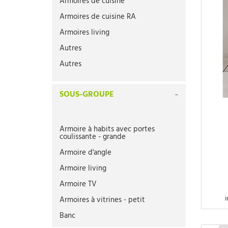
Armoires de cuisine
Armoires de cuisine RA
Armoires living
Autres
Autres
Bancs
SOUS-GROUPE
Bancs RA
Buffets
Buffets RA
Armoire à habits avec portes
coulissante - grande
Bureaux
Armoire d'angle
Bureaux RA
Armoire living
Canapés
Armoire TV
Canapés lit
i
Armoires à vitrines - petit
Chaises
Banc
Chaises (pièce)