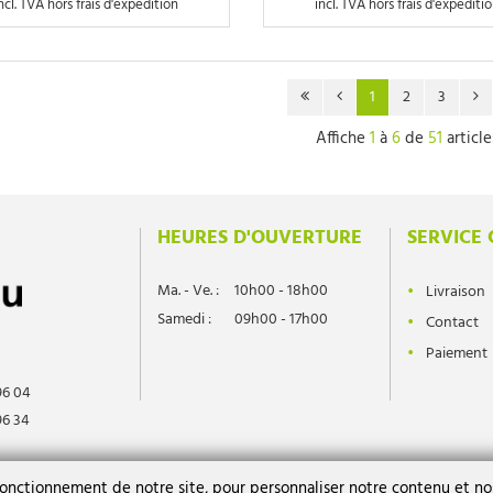
ncl. TVA hors frais d'expedition
incl. TVA hors frais d'expediti
1
2
3
Affiche
1
à
6
de
51
article
HEURES D'OUVERTURE
SERVICE 
Ma. - Ve. :
10h00 - 18h00
Livraison
Samedi :
09h00 - 17h00
Contact
Paiement
96 04
96 34
l.differdange.lu
fonctionnement de notre site, pour personnaliser notre contenu et nos