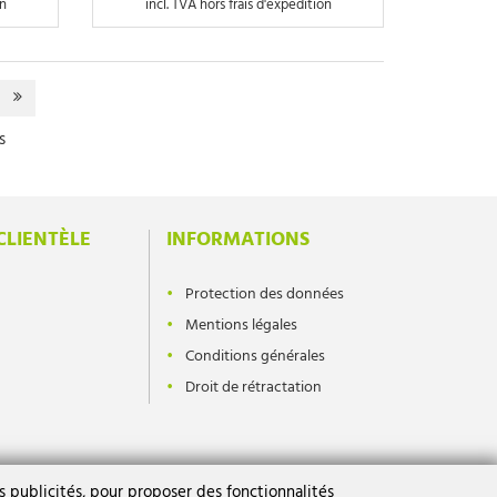
on
incl. TVA hors frais d'expedition
s
CLIENTÈLE
INFORMATIONS
Protection des données
Mentions légales
Conditions générales
Droit de rétractation
 publicités, pour proposer des fonctionnalités