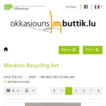
Contact
Toggle navigation
Toggle filter
Menu
Filter
Meubles Recycling Art
VOUS ÊTES ICI:
SHOP
MEUBLES RECYCLING ART
53
articles trouvés
6
1
2
3